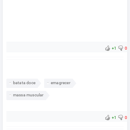
+1
0
batata doce
emagrecer
massa muscular
+1
0