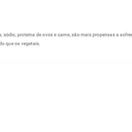
s
, sódio, proteína de ovos e carne, são mais propensas a sofr
o que os vegetais.