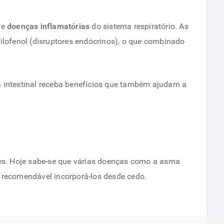
 e
doenças inflamatórias
do sistema respiratório. As
lofenol (disruptores endócrinos), o que combinado
 intestinal receba benefícios que também ajudam a
mes. Hoje sabe-se que várias doenças como a asma
e recomendável incorporá-los desde cedo.