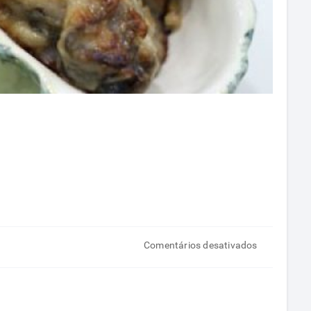
em
Comentários desativados
Alimentos
ricos
em