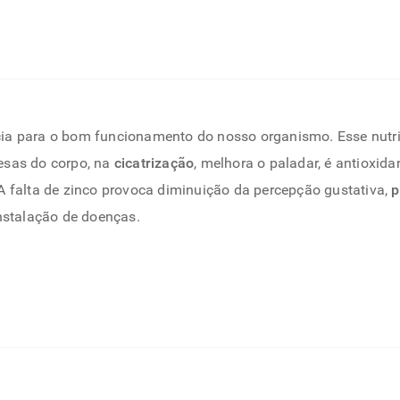
cia para o bom funcionamento do nosso organismo. Esse nut
esas do corpo, na
cicatrização
, melhora o paladar, é antioxida
A falta de zinco provoca diminuição da percepção gustativa,
p
 instalação de doenças.