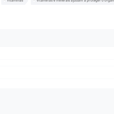
vitaminas
vitaminas e minerais ajudam a proteger o orga