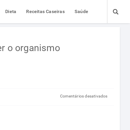
Dieta
Receitas Caseiras
Saúde
er o organismo
em
Comentários desativados
Alimentos
ricos
em