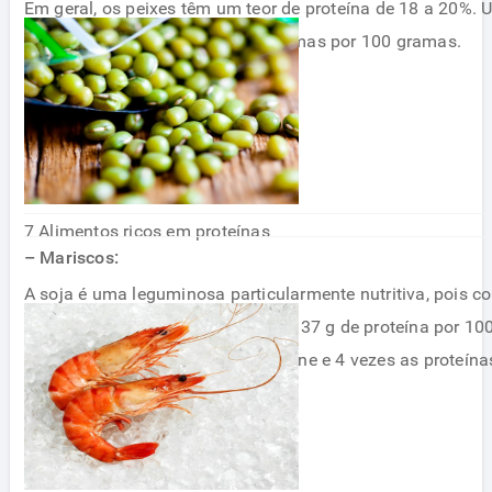
Em geral, os peixes têm um teor de proteína de 18 a 20%.
proteína é o bacalhau com 21 gramas por 100 gramas.
7 Alimentos ricos em proteínas
– Mariscos:
A soja é uma leguminosa particularmente nutritiva, pois 
percentagem de proteína, cerca de 37 g de proteína por 100 g
contém o dobro da proteína da carne e 4 vezes as proteínas