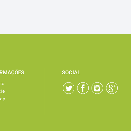
ORMAÇÕES
SOCIAL
to
ie
map