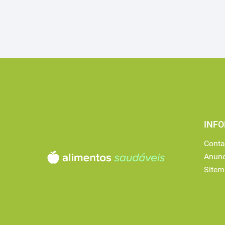
INF
Conta
Anunc
Site