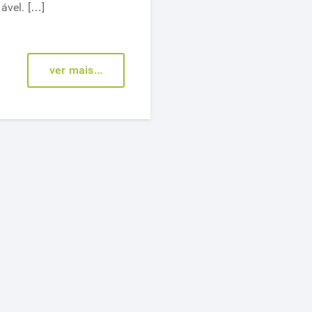
redução
ável. […]
do
colesterol
ruim
ver mais...