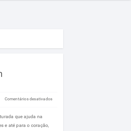
m
em
Comentários desativados
Azeitona
ajuda
aturada que ajuda na
na
es e até para o coração,