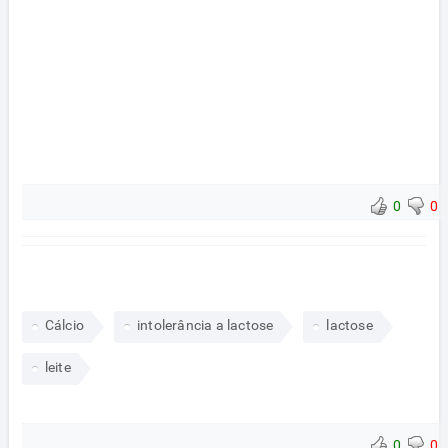
0
0
Cálcio
intolerância a lactose
lactose
leite
0
0