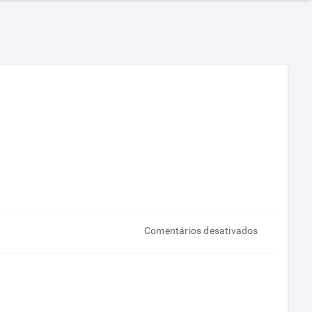
em
Comentários desativados
Margarina,
mais
prejudicial