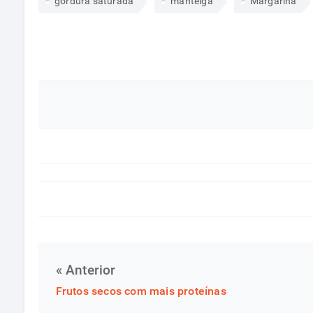
gordura saturada
manteiga
Margarina
« Anterior
Frutos secos com mais proteínas