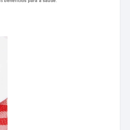
us
benefícios para a saúde
.