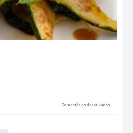
em
Comentários desativados
Frutos
do
mar: