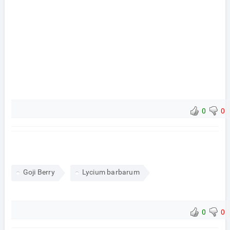
0
0
Goji Berry
Lycium barbarum
0
0