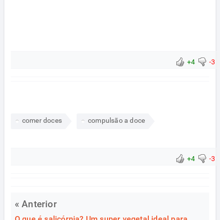
+4
-3
comer doces
compulsão a doce
+4
-3
« Anterior
O que é salicórnia? Um super vegetal ideal para