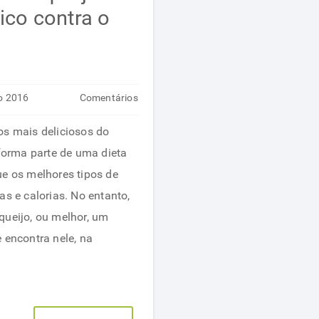
ico contra o
o 2016
Comentários
em
desativados
os mais deliciosos do
Descubra
orma parte de uma dieta
porque
ue os melhores tipos de
o
as e calorias. No entanto,
queijo
queijo, ou melhor, um
pode
 encontra nele, na
ser
benéfico
contra
o