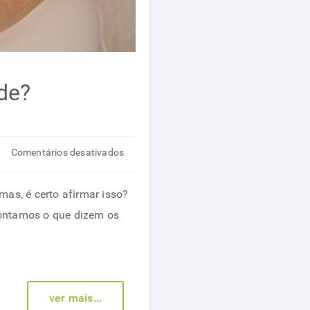
de?
em
Comentários desativados
É
possível
s, é certo afirmar isso?
ter
 contamos o que dizem os
sobrepeso
e
estar
bem
ver mais...