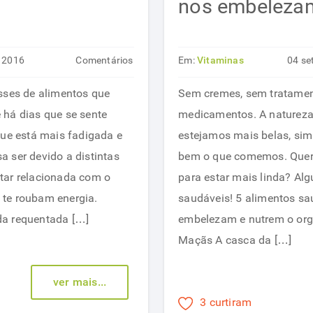
nos embelezam
t 2016
Comentários
Em:
Vitaminas
04 se
em
desativados
sses de alimentos que
Sem cremes, sem tratamen
7
 há dias que se sente
medicamentos. A natureza
alimentos
que está mais fadigada e
estejamos mais belas, si
que
 ser devido a distintas
bem o que comemos. Quer
reduzem
tar relacionada com o
para estar mais linda? Al
nossa
te roubam energia.
saudáveis! 5 alimentos sa
energia
da requentada […]
embelezam e nutrem o org
Maçãs A casca da […]
ver mais...
3 curtiram