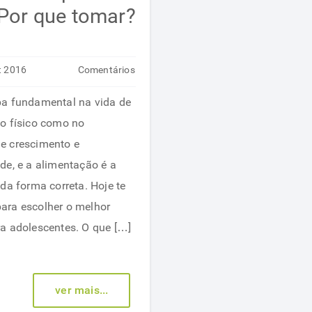
 Por que tomar?
t 2016
Comentários
em
desativados
pa fundamental na vida de
Complexo
o físico como no
vitamínico
e crescimento e
para
de, e a alimentação é a
adolescentes:
da forma correta. Hoje te
Por
ara escolher o melhor
que
a adolescentes. O que […]
tomar?
ver mais...