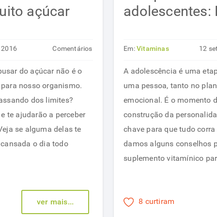
ito açúcar
adolescentes:
t 2016
Comentários
Em:
Vitaminas
12 se
em
desativados
usar do açúcar não é o
A adolescência é uma eta
6
 para nosso organismo.
uma pessoa, tanto no plan
sinais
assando dos limites?
emocional. É o momento d
de
 e te ajudarão a perceber
construção da personalida
que
Veja se alguma delas te
chave para que tudo corra 
está
 cansada o dia todo
damos alguns conselhos p
consumindo
suplemento vitamínico par
muito
açúcar
8 curtiram
ver mais...