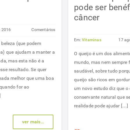
pode ser benéf
câncer
o 2016
Comentários
em
desativados
Em:
Vitaminas
17 ag
e beleza (que podem
9
na) que ajudam a manter a
O queijo é um dos aliment
alimentos
ada, mas esta não é a
mundo, mas nem sempre f
para
sse resultado. Se quer
saudável, sobre tudo porq
uma
 nada melhor que uma boa
queijo são ricos em gordur
pele
quando for ao
um novo estudo diz que o 
mais
]
conservante natural que se
jovem
realidade pode ajudar […]
ver mais...