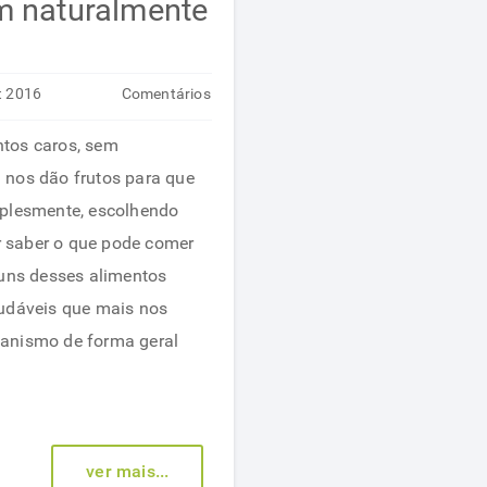
 naturalmente
t 2016
Comentários
em
desativados
tos caros, sem
5
 nos dão frutos para que
alimentos
mplesmente, escolhendo
saudáveis
 saber o que pode comer
que
guns desses alimentos
nos
udáveis que mais nos
embelezam
anismo de forma geral
naturalmente
ver mais...