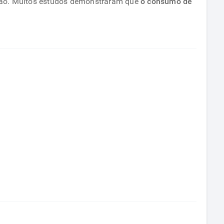
ração. Muitos estudos demonstraram que
o consumo de
seus
benefícios
para
saúde
do
coração