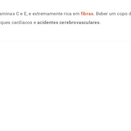
taminas C e E, e extremamente rica em
fibras
. Beber um copo d
taques cardíacos e
acidentes cerebrovasculares
.