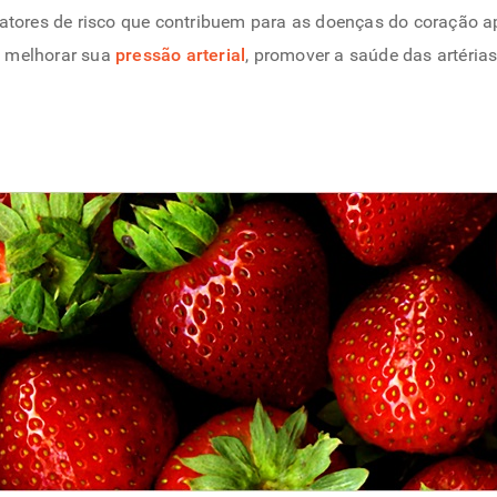
ão fatores de risco que contribuem para as doenças do coração 
m melhorar sua
pressão arterial
, promover a saúde das artéria