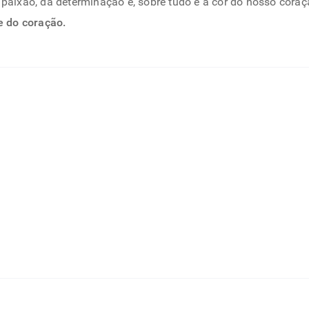
a paixão, da determinação e, sobre tudo é a cor do nosso co
e do coração.