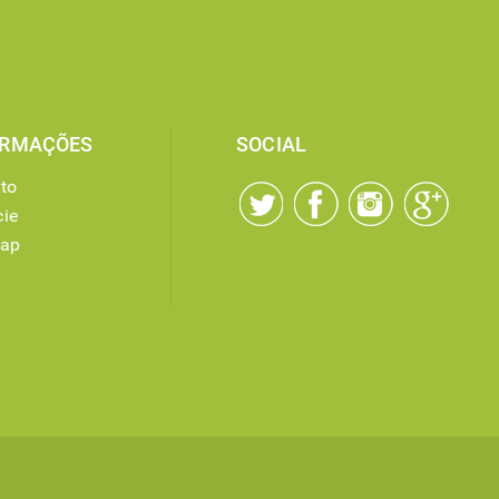
ORMAÇÕES
SOCIAL
to
ie
map