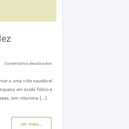
dez
em
Comentários desativados
Frutas
que
rnar a uma vida saudável.
ajudam
riqueza em ácido fólico e
na
seas, tem vitamina […]
saúde
durante
a
ver mais...