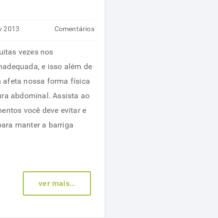
v 2013
Comentários
em
desativados
muitas vezes nos
Alimentos
nadequada, e isso além de
que
afeta nossa forma física
ajudam
ura abdominal. Assista ao
a
entos você deve evitar e
manter
ara manter a barriga
a
barriga
sequinha
ver mais...