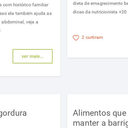
dieta de emagrecimento b
 com histórico familiar
gordura
dicas da nutricionista +20
isso ela também ajuda as
da
 abdominal, veja a
barriga
3
com
2 curtiram
a
dieta
ver mais...
a
base
de
cálcio
gordura
Alimentos que
manter a barri