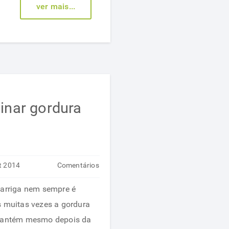
Descubra!
ver mais...
minar gordura
t 2014
Comentários
em
desativados
barriga nem sempre é
Dieta
s muitas vezes a gordura
para
 mantém mesmo depois da
eliminar