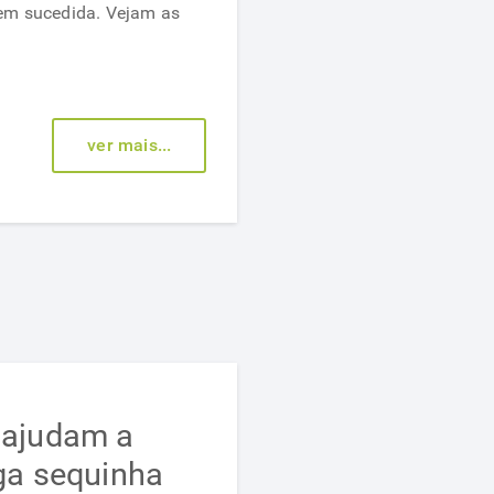
em sucedida. Vejam as
gordura
abdominal
ver mais...
 ajudam a
ga sequinha