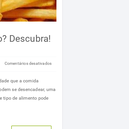
o? Descubra!
em
Comentários desativados
Como
a
idade que a comida
comida
podem se desencadear, uma
gordurosa
e tipo de alimento pode
afeta
nosso
corpo?