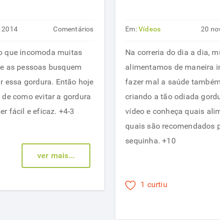
r 2014
Comentários
Em:
Vídeos
20 no
em
desativados
go que incomoda muitas
Na correria do dia a dia, 
Como
que as pessoas busquem
alimentamos de maneira i
evitar
ar essa gordura. Então hoje
fazer mal a saúde também 
a
 de como evitar a gordura
criando a tão odiada gord
gordura
 fácil e eficaz. +4-3
vídeo e conheça quais alim
abdominal
quais são recomendados p
sequinha. +10
ver mais...
1 curtiu