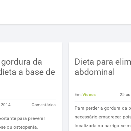
gordura da
Dieta para eli
dieta a base de
abdominal
Em:
Vídeos
25 ou
t 2014
Comentários
Para perder a gordura da 
em
desativados
necessário emagrecer, poi
portante para prevenir
Como
localizada na barriga se
se ou osteopenia,
queimar