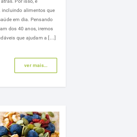
trás. Por isso, é
indicados
, incluindo alimentos que
para
saúde em dia. Pensando
depois
ram dos 40 anos, iremos
dos
udáveis que ajudam a […]
40
anos
ver mais...