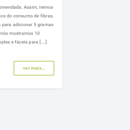
maneiras
omendada. Assim, iremos
de
ios do consumo de fibras,
adicionar
s para adicionar 5 gramas
5
ui nós mostramos 10
gramas
imples e fáceis para […]
de
fibra
para
ver mais...
a
sua
dieta