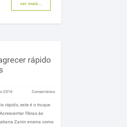
com
ver mais...
saúde
agrecer rápido
s
io 2016
Comentários
em
desativados
 rápido, este é o truque
Dicas
Acrescentar fibras às
para
 Tatiana Zanin ensina como
emagrecer