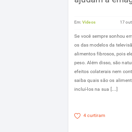
Em:
Vídeos
17 ou
Se você sempre sonhou em 
os das modelos da televisã
alimentos fibrosos, pois el
peso. Além disso, são nat
efeitos colaterais nem cont
saiba quais são os aliment
incluí-los na sua […]
4 curtiram