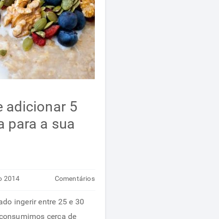
 adicionar 5
a para a sua
o 2014
Comentários
em
desativados
do ingerir entre 25 e 30
10
l consumimos cerca de