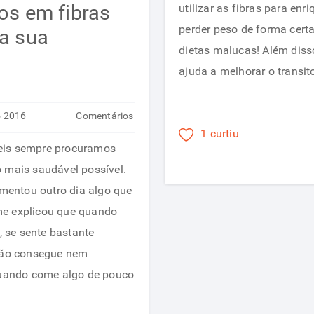
cos em fibras
utilizar as fibras para enr
perder peso de forma certa
 a sua
dietas malucas! Além diss
ajuda a melhorar o transit
o 2016
Comentários
1 curtiu
em
desativados
eis sempre procuramos
5
 mais saudável possível.
alimentos
entou outro dia algo que
ricos
me explicou que quando
em
 se sente bastante
fibras
 não consegue nem
para
 quando come algo de pouco
adicionar
a