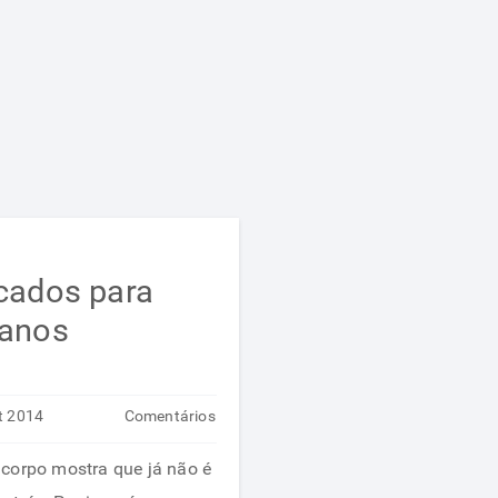
icados para
 anos
t 2014
Comentários
em
desativados
corpo mostra que já não é
Alimentos