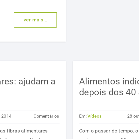
sua
alimentação
ver mais...
ares: ajudam a
Alimentos ind
depois dos 40
v 2014
Comentários
Em:
Vídeos
28 ou
em
desativados
as fibras alimentares
Com o passar do tempo, o 
Fibras