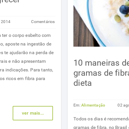
t 2014
Comentários
em
desativados
ter o corpo esbelto com
Alimentos
o, aposte na ingestão de
ricos
es te ajudarão na perda de
em
10 maneiras de
urais e não apresentam
fibras
ra indicações. Para tanto,
gramas de fibr
ajudam
os ricos em fibra para
dieta
a
emagrecer
Em:
Alimentação
02 ag
ver mais...
saudável
Todos os dias é recomenda
gramas de fibra, no Brasi