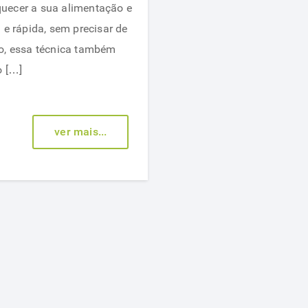
iquecer a sua alimentação e
rápido
 e rápida, sem precisar de
comendo
o, essa técnica também
fibras
o […]
ver mais...