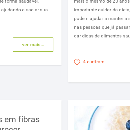
de forma saudável,
mais o mesmo de 20 anos a
alimentares:
e ajudando a saciar sua
importante cuidar da dieta
ajudam
podem ajudar a manter a 
a
nas pessoas que já passa
emagrecer
dar dicas de alimentos sa
ver mais...
4 curtiram
s em fibras
recer