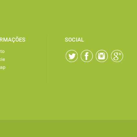
ORMAÇÕES
SOCIAL
to
ie
map