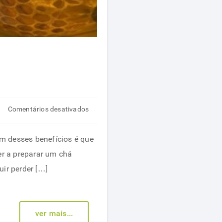
em
Comentários desativados
Chá
desintoxicante
Um desses benefícios é que
de
er a preparar um chá
canela
ir perder […]
e
mel
ver mais...