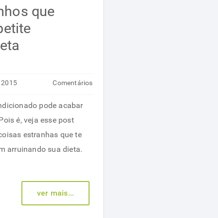
anhos que
etite
ieta
n 2015
Comentários
em
desativados
ondicionado pode acabar
5
Pois é, veja esse post
fatores
coisas estranhas que te
estranhos
 arruinando sua dieta.
que
aumentam
o
ver mais...
apetite
arruinando