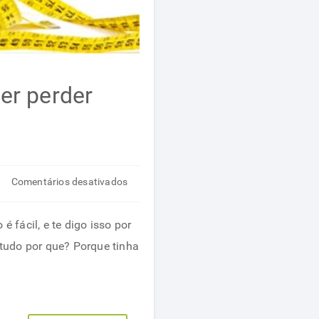
er perder
em
Comentários desativados
6
maus
 fácil, e te digo isso por
hábitos
tudo por que? Porque tinha
que
necessita
eliminar