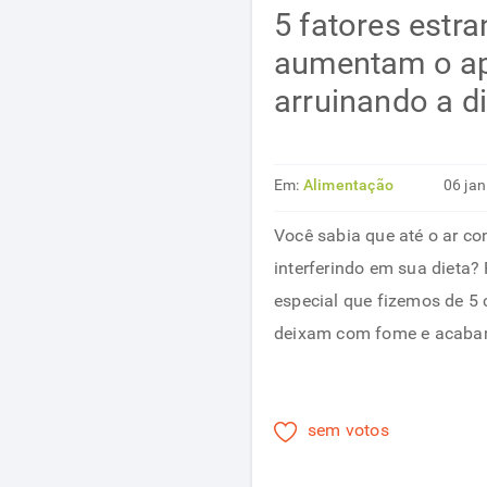
5 fatores estr
aumentam o ap
arruinando a d
Em:
Alimentação
06 ja
saudável
Você sabia que até o ar c
interferindo em sua dieta? 
especial que fizemos de 5 
deixam com fome e acabam
sem votos