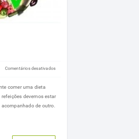
em
Comentários desativados
Alimentos
que
ante comer uma dieta
não
s refeições devemos estar
devemos
o acompanhado de outro.
combinar