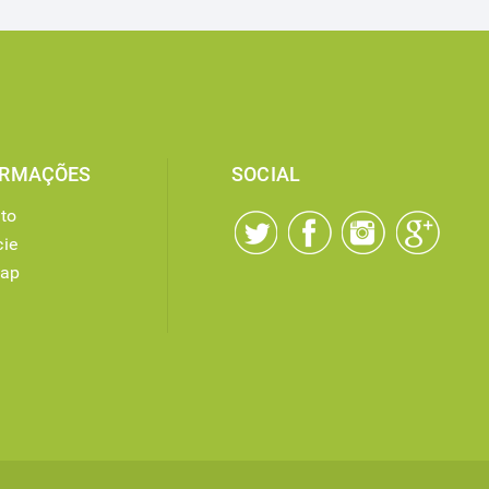
ORMAÇÕES
SOCIAL
to
ie
map