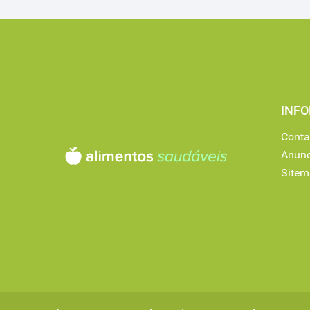
INF
Conta
Anunc
Site