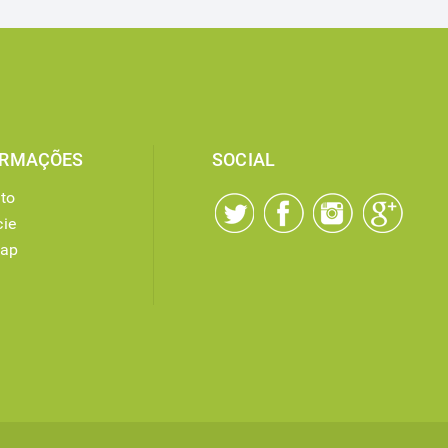
ORMAÇÕES
SOCIAL
to
ie
map