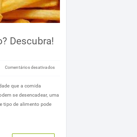
o? Descubra!
em
Comentários desativados
Como
a
idade que a comida
comida
podem se desencadear, uma
gordurosa
e tipo de alimento pode
afeta
nosso
corpo?