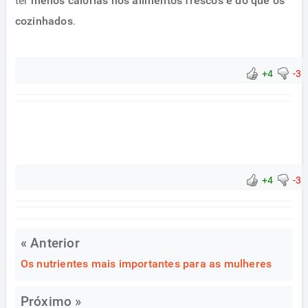
ter
menos calorias nos alimentos frescos e do que os
cozinhados
.
+4
-3
+4
-3
« Anterior
Os nutrientes mais importantes para as mulheres
Próximo »