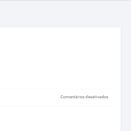
em
Comentários desativados
O
segredo
de