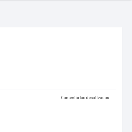
em
Comentários desativados
Nutricionist
tirando
dúvidas