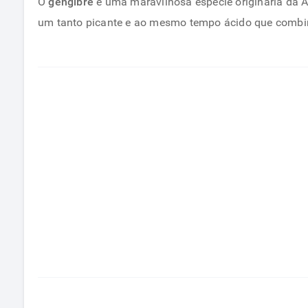
O
gengibre
é uma maravilhosa espécie originária da Ás
um tanto picante e ao mesmo tempo ácido que comb