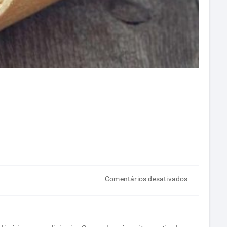
em
Comentários desativados
Gengibre:
Conheça
todos