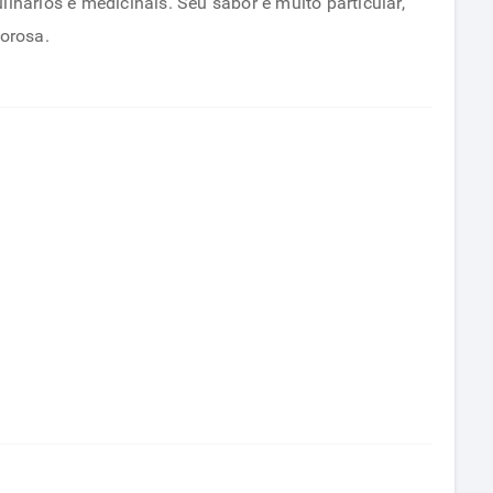
nários e medicinais. Seu sabor é muito particular,
seus
orosa.
benefícios
medicinais