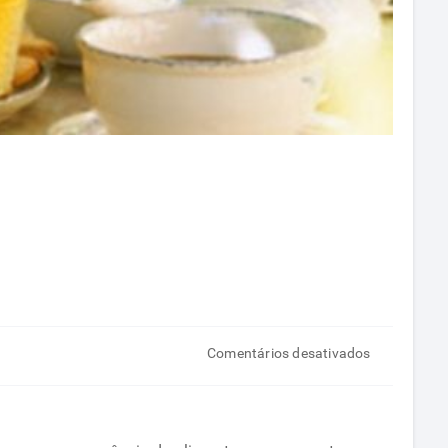
em
Comentários desativados
Dicas
de
como