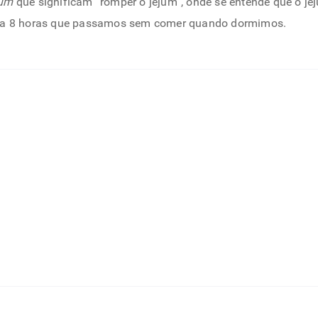
jum
que significam “romper o jejum”, onde se entende que o j
 6 a 8 horas que passamos sem comer quando dormimos.