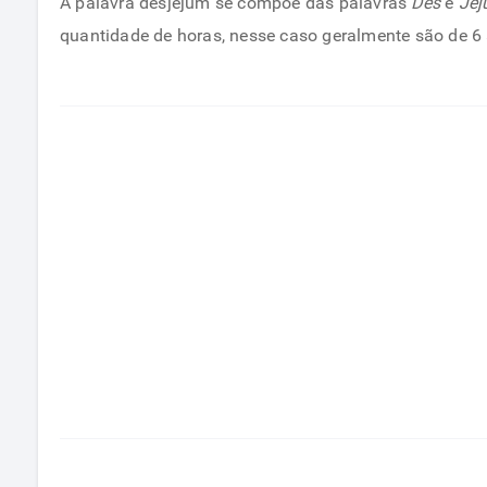
A palavra desjejum se compõe das palavras
Des
e
Je
quantidade de horas, nesse caso geralmente são de