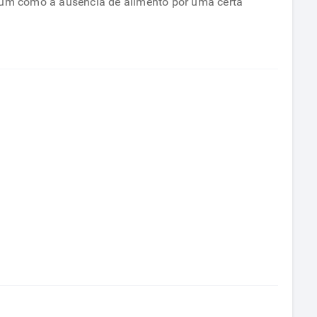
ejum como a ausência de alimento por uma certa
fazer
um
desjejum
completo