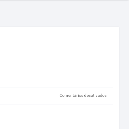
em
Comentários desativados
Como
comer
chocolate