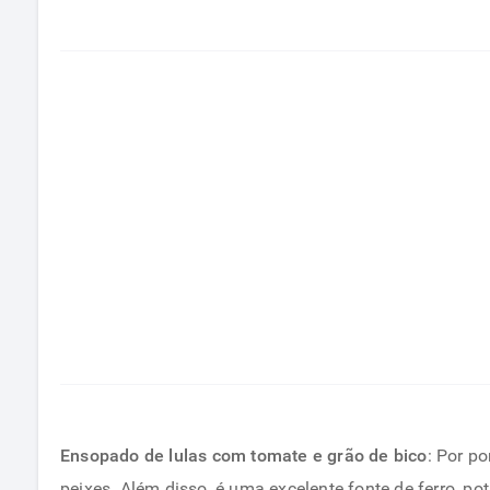
Ensopado de lulas com tomate e grão de bico
: Por p
peixes. Além disso, é uma excelente fonte de ferro, pot