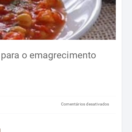
l para o emagrecimento
em
Comentários desativados
Cinco
receitas
com