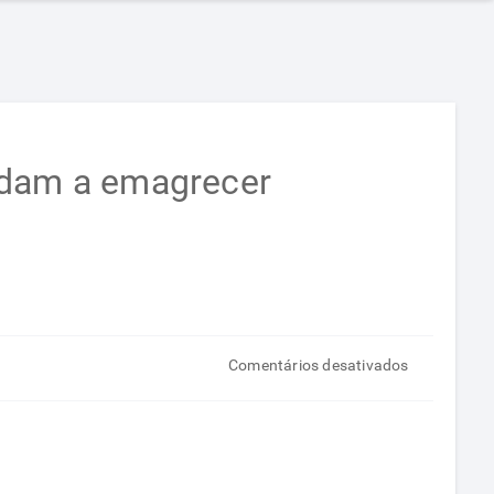
udam a emagrecer
em
Comentários desativados
Alimentos
termogênic
somados