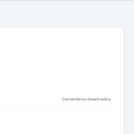
em
Comentários desativados
Alimentos
que
podem