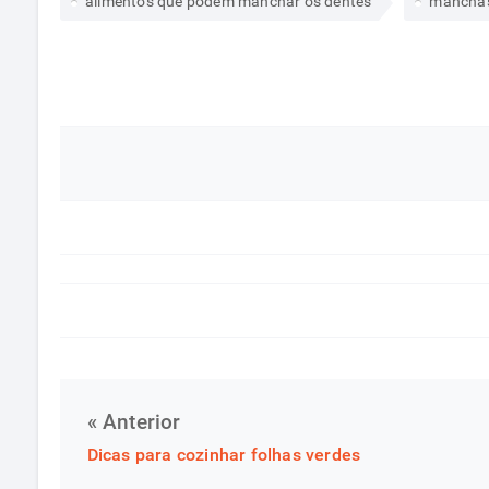
alimentos que podem manchar os dentes
manchas
« Anterior
Dicas para cozinhar folhas verdes