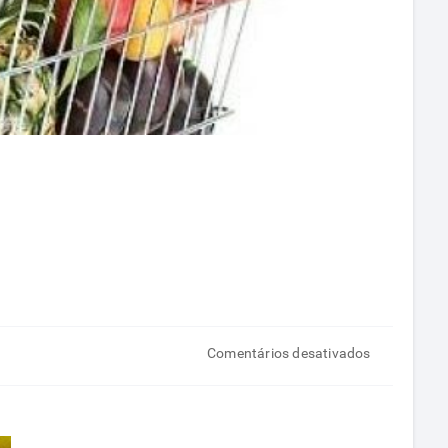
em
Comentários desativados
A
importância
das