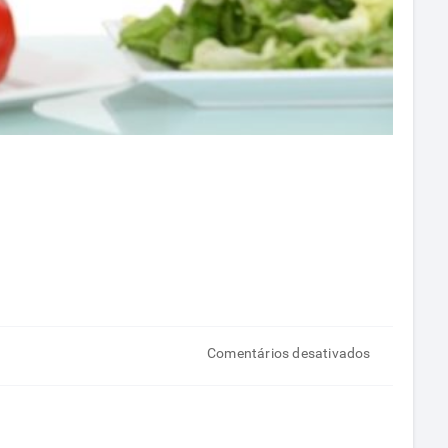
em
Comentários desativados
5
dicas
de