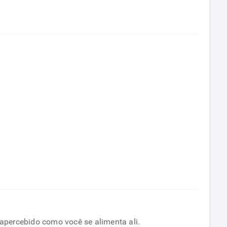
como
seguir
a
dieta
mesmo
no
trabalho
apercebido como você se alimenta ali.