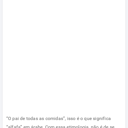
“O pai de todas as comidas”, isso é o que significa
“alfafa” em árabe. Com essa etimologia, não é de se