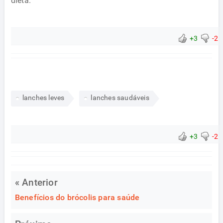
dieta.
+3
-2
lanches leves
lanches saudáveis
+3
-2
« Anterior
Benefícios do brócolis para saúde